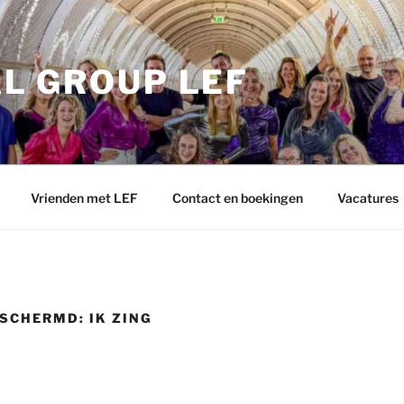
L GROUP LEF
Vrienden met LEF
Contact en boekingen
Vacatures
SCHERMD: IK ZING