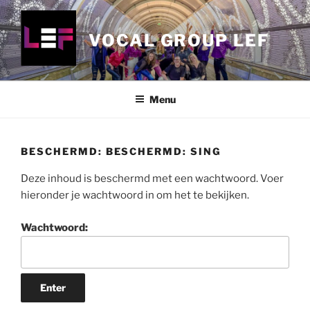
Ga
naar
VOCAL GROUP LEF
de
inhoud
Menu
BESCHERMD: BESCHERMD: SING
Deze inhoud is beschermd met een wachtwoord. Voer
hieronder je wachtwoord in om het te bekijken.
Wachtwoord: